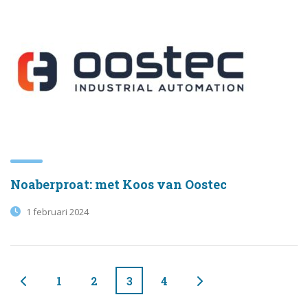
Noaberproat: met Koos van Oostec
1 februari 2024
1
2
3
4