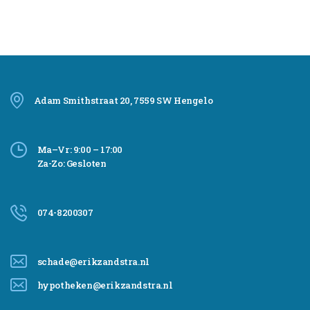
Adam Smithstraat 20, 7559 SW Hengelo
Ma–Vr: 9:00 – 17:00
Za-Zo: Gesloten
074-8200307
schade@erikzandstra.nl
hypotheken@erikzandstra.nl