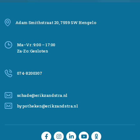
Adam Smithstraat 20, 7559 SW Hengelo
Ma–Vr: 9:00 – 17:00
Za-Zo: Gesloten
074-8200307
schade@erikzandstra.nl
hypotheken@erikzandstra.nl