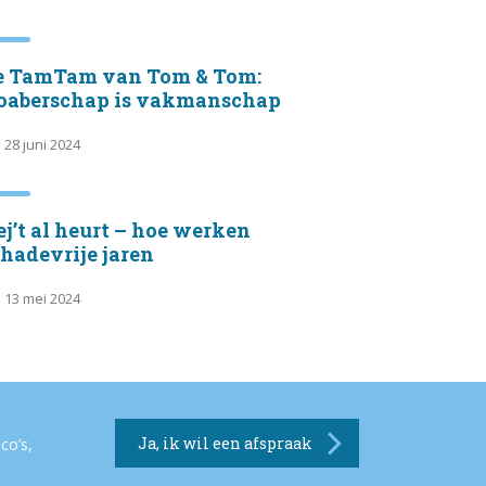
e TamTam van Tom & Tom:
oaberschap is vakmanschap
28 juni 2024
j’t al heurt – hoe werken
hadevrije jaren
13 mei 2024
Ja, ik wil een afspraak
co’s,