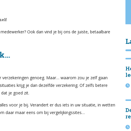
zelf
n medewerker? Ook dan vind je bij ons de juiste, betaalbare
L
jk…
He
le
voor verzekeringen genoeg. Maar… waarom zou je zelf gaan
ituaties krijg je dan dezelfde verzekering. Of zelfs betere
dat je goed zit.
s voor je bij. Verandert er dus iets in uw situatie, in wetten
D
Kom daar maar eens om bij vergelijkingssites…
r