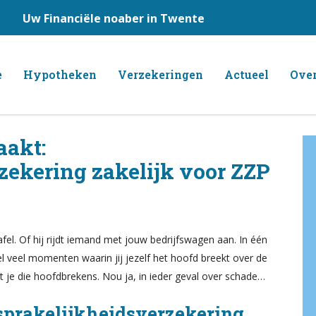
Uw Financiële noaber in Twente
e
Hypotheken
Verzekeringen
Actueel
Over
aakt:
zekering zakelijk voor ZZP
fel. Of hij rijdt iemand met jouw bedrijfswagen aan. In één
el veel momenten waarin jij jezelf het hoofd breekt over de
 je die hoofdbrekens. Nou ja, in ieder geval over schade…
nsprakelijkheidsverzekering