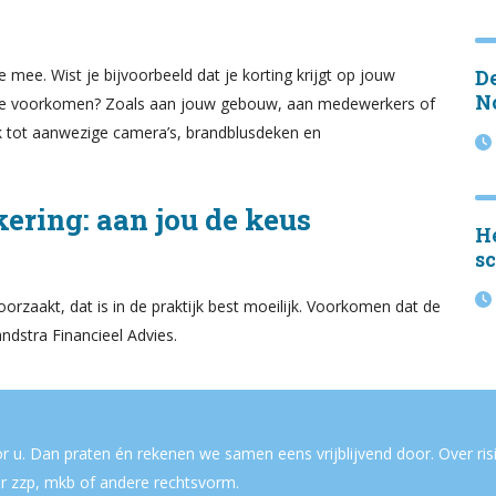
mee. Wist je bijvoorbeeld dat je korting krijgt op jouw
D
N
 te voorkomen? Zoals aan jouw gebouw, aan medewerkers of
rk tot aanwezige camera’s, brandblusdeken en
ering: aan jou de keus
He
sc
orzaakt, dat is in de praktijk best moeilijk. Voorkomen dat de
andstra Financieel Advies.
r u. Dan praten én rekenen we samen eens vrijblijvend door. Over risi
r zzp, mkb of andere rechtsvorm.