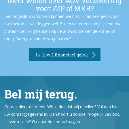
Meer weten over AOV verzekering
voor ZZP of MKB?
Een ongeluk voorkomen kunnen we niet. Financieel gelukvoor
uw toekomst vastleggen wél. Zullen we er eens vrijblijvend over
praten? Gelukkig hebben wij de antwoorden én de koffie (of
thee). Brengt u dan de vragen mee?
Ja, ik wil financieel geluk
Bel mij terug.
Gemak dient de mens. Wilt u dus dat wij u bellen? Vul dan hier
uw contactgegevens in. Dan hoort u zo snel mogelijk van ons.
Liever mailen? Ga naar de contactpagina.